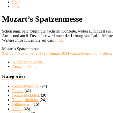
Shop
Intern
Mozart’s Spatzenmesse
Schon ganz bald folgen die nächsten Konzerte, wobei zumindest ein
Am 1. und am 8. Dezember wird unter der Leitung von Lukas Meister 
Weitere Infos finden Sie auf dem
Flyer
.
Mozart’s Spatzenmesse
Steffi
25. November 2019
12. Januar 2024
Konzertvorschau
,
Proben
,
←
5/9 schon vorbei
Ausgebucht!
→
Kategorien
Konzertvorschau
(94)
Proben
(42)
Konzertrückblick
(30)
Zeitungsberichte
(24)
Bildgalerien
(16)
Verein
(48)