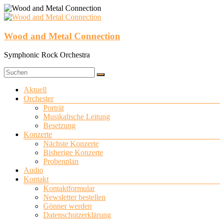
Zum
Inhalt
springen
Wood and Metal Connection
Symphonic Rock Orchestra
Menü
Aktuell
Orchester
Porträt
Musikalische Leitung
Besetzung
Konzerte
Nächste Konzerte
Bisherige Konzerte
Probenplan
Audio
Kontakt
Kontaktformular
Newsletter bestellen
Gönner werden
Datenschutzerklärung