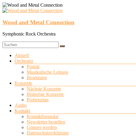
Zum
Inhalt
springen
Wood and Metal Connection
Symphonic Rock Orchestra
Menü
Aktuell
Orchester
Porträt
Musikalische Leitung
Besetzung
Konzerte
Nächste Konzerte
Bisherige Konzerte
Probenplan
Audio
Kontakt
Kontaktformular
Newsletter bestellen
Gönner werden
Datenschutzerklärung