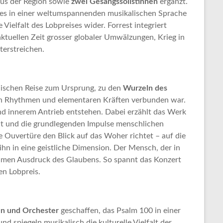
us der Region sowie
zwei Gesangssolistinnen
ergänzt.
tes in einer weltumspannenden musikalischen Sprache
ielfalt des Lobpreises wider. Forrest integriert
aktuellen Zeit grosser globaler Umwälzungen, Krieg in
terstreichen.
alischen Reise zum Ursprung, zu den
Wurzeln des
hren Rhythmen und elementaren Kräften verbunden war.
nd innerem Antrieb entstehen. Dabei erzählt das Werk
ät und die grundlegenden Impulse menschlichen
 Ouvertüre den Blick auf das Woher richtet – auf die
n in eine geistliche Dimension. Der Mensch, der in
nsamen Ausdruck des Glaubens. So spannt das Konzert
n Lobpreis.
ten und Orchester
geschaffen, das Psalm 100 in einer
 spiegeln musikalisch die kulturelle Vielfalt der