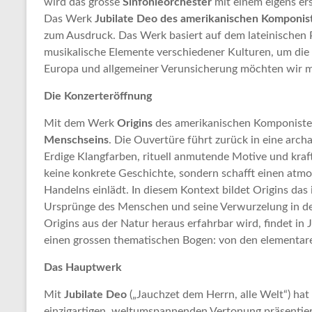
wird das grosse
Sinfonieorchester
mit einem eigens e
Das Werk
Jubilate Deo des amerikanischen Komponis
zum Ausdruck. Das Werk basiert auf dem lateinischen Psa
musikalische Elemente verschiedener Kulturen, um die U
Europa und allgemeiner Verunsicherung möchten wir 
Die Konzerteröffnung
Mit dem Werk
Origins
des amerikanischen Komponist
Menschseins
. Die Ouvertüre führt zurück in eine arc
Erdige Klangfarben, rituell anmutende Motive und kraf
keine konkrete Geschichte, sondern schafft einen atm
Handelns einlädt. In diesem Kontext bildet Origins da
Ursprünge des Menschen und seine Verwurzelung in der 
Origins aus der Natur heraus erfahrbar wird, findet i
einen grossen thematischen Bogen: von den elementare
Das Hauptwerk
Mit
Jubilate Deo
(„Jauchzet dem Herrn, alle Welt“) hat
einzigartigen, weltumspannenden Vertonung präsentiert.