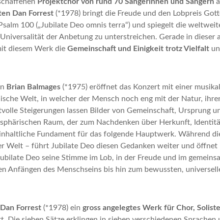
rschaffenen
Projektchor von rund 70 Sängerinnen und Sängern
a
ten Dan Forrest
(*1978) bringt die Freude und den Lobpreis Got
lm 100 („Jubilate Deo omnis terra“) und spiegelt die weltweite V
niversalität der Anbetung zu unterstreichen. Gerade in dieser 
mit diesem Werk die
Gemeinschaft und Einigkeit trotz Vielfalt
un
en
Brian Balmages
(*1975) eröffnet das Konzert mit einer musik
haische Welt, in welcher der Mensch noch eng mit der Natur, i
tvolle Steigerungen lassen Bilder von Gemeinschaft, Ursprung u
osphärischen Raum, der zum Nachdenken über Herkunft, Identit
s inhaltliche Fundament für das folgende Hauptwerk. Während die
Welt – führt Jubilate Deo diesen Gedanken weiter und öffnet ih
n Jubilate Deo seine Stimme im Lob, in der Freude und im gemei
n Anfängen des Menschseins bis hin zum bewussten, universelle
Dan Forrest
(*1978) ein
gross angelegtes Werk für Chor, Solis
 Die sieben Sätze erklingen in sieben verschiedenen Sprachen und