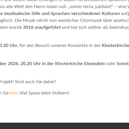
alle Welt den Herrn loben soll. „omnis terra, jubilate!“ – eine 
he musikalische Stile und Sprachen verschiedener Kulturen
aufg
nglisch. Die Musik reicht von westlicher Chormusik über asiatis
 Werk wurde
2016 uraufgeführt
und hat sich seither als beeindr
0.20 Uhr,
für den Besuch unseres Konzertes in der
Klosterkirche
ber 2026, 20.20 Uhr in der Klosterkirche Einsiedeln
oder
Sonnta
ojekt! Sind auch Sie dabei?
n Sie
hier
. Viel Spass beim Stöbern!