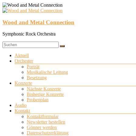
Zum
Inhalt
springen
Wood and Metal Connection
Symphonic Rock Orchestra
Menü
Aktuell
Orchester
Porträt
Musikalische Leitung
Besetzung
Konzerte
Nächste Konzerte
Bisherige Konzerte
Probenplan
Audio
Kontakt
Kontaktformular
Newsletter bestellen
Gönner werden
Datenschutzerklärung