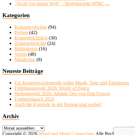
„Nicht von dieser Welt“ – Herbstprojekt WMC
→
Kategorien
Konzertvorschau
(94)
Proben
(42)
Konzertrückblick
(30)
Zeitungsberichte
(24)
Bildgalerien
(16)
Verein
(48)
Musikreise
(9)
Neueste Beiträge
Ein Konzertwochenende voller Musik, Tanz und Emotionen
Frühlingsprojekt 2026: World of Dance
Herbstprojekt 2026: Jubilate Deo von Dan Forrest
Fondueplausch 2026
Auch die Konzerte in der Heimat sind vorbei!
Archiv
Archiv
Copyright © 2026
Wood and Metal Connection
. Alle Rechte