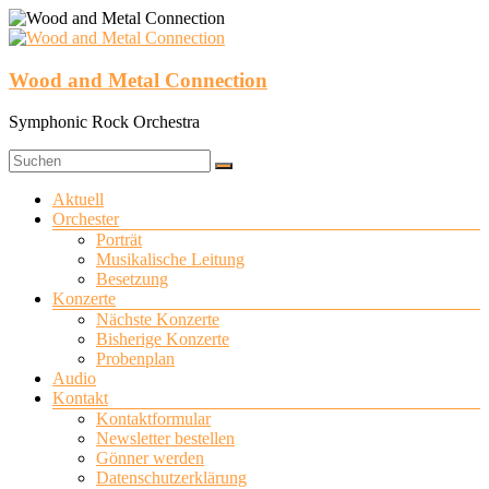
Zum
Inhalt
springen
Wood and Metal Connection
Symphonic Rock Orchestra
Menü
Aktuell
Orchester
Porträt
Musikalische Leitung
Besetzung
Konzerte
Nächste Konzerte
Bisherige Konzerte
Probenplan
Audio
Kontakt
Kontaktformular
Newsletter bestellen
Gönner werden
Datenschutzerklärung