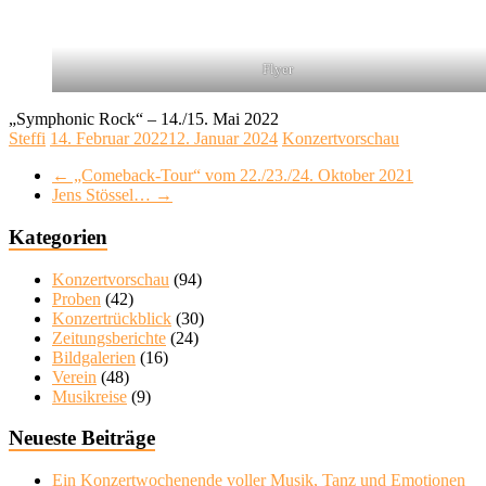
Flyer
„Symphonic Rock“ – 14./15. Mai 2022
Steffi
14. Februar 2022
12. Januar 2024
Konzertvorschau
←
„Comeback-Tour“ vom 22./23./24. Oktober 2021
Jens Stössel…
→
Kategorien
Konzertvorschau
(94)
Proben
(42)
Konzertrückblick
(30)
Zeitungsberichte
(24)
Bildgalerien
(16)
Verein
(48)
Musikreise
(9)
Neueste Beiträge
Ein Konzertwochenende voller Musik, Tanz und Emotionen