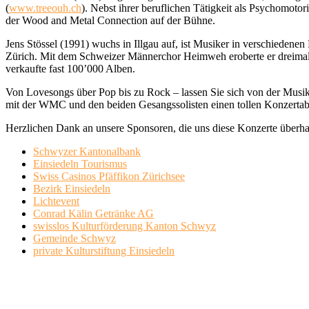
(
www.treeouh.ch
). Nebst ihrer beruflichen Tätigkeit als Psychomot
der Wood and Metal Connection auf der Bühne.
Jens Stössel (1991) wuchs in Illgau auf, ist Musiker in verschiedenen
Zürich. Mit dem Schweizer Männerchor Heimweh eroberte er dreimal
verkaufte fast 100’000 Alben.
Von Lovesongs über Pop bis zu Rock – lassen Sie sich von der Mus
mit der WMC und den beiden Gesangssolisten einen tollen Konzertab
Herzlichen Dank an unsere Sponsoren, die uns diese Konzerte überh
Schwyzer Kantonalbank
Einsiedeln Tourismus
Swiss Casinos Pfäffikon Zürichsee
Bezirk Einsiedeln
Lichtevent
Conrad Kälin Getränke AG
swisslos Kulturförderung Kanton Schwyz
Gemeinde Schwyz
private Kulturstiftung Einsiedeln