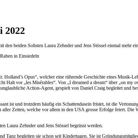
i 2022
den beiden Solisten Laura Zehnder und Jens Stössel einmal mehr ein
Raben in Einsiedeln
Holland’s Opus“, welcher eine rührende Geschichte eines Musik-Lehre
acht Halt vor „les Misérables“. Von „I dreamed a dream“ über „on my o
nglaubliche Action-Agent, gespielt von Daniel Craig begleitet und be
sant ist und trotzdem häufig ein Schattendasein fristet, ist die Verto
aller Zeiten, welche vor allem in den USA grosse Erfolge feiert. Die 
en Laura Zehnder und Jens Stössel begrüsst werden.
nd Tanz begleiten sie schon seit Kindertagen. Sie ist Gründungsmitgl