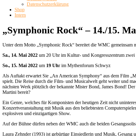
Datenschutzerklärung
Shop
Intern
„Symphonic Rock“ – 14./15. Ma
Unter dem Motto „Symphonic Rock“ bereitet die WMC gemeinsam mit 
Sa., 14. Mai 2022
um 20 Uhr im Kultur- und Kongresszentrum zwei 
So., 15. Mai 2022
um
19 Uh
r im Mythenforum Schwyz
Als Auftakt erwartet Sie „An American Symphony“ aus dem Film „Mr. 
spielt. Die Reise durch die Film- und Musicalwelt geht weiter und m
nächsten Werk plötzlich der bekannte Mister Bond, James Bond! Der u
Martini bereit?
Ein Genre, welches für Komponisten der heutigen Zeit nicht uninteres
Konzertveranstaltung mit Musik aus den beliebtesten Computerspielen 
explosiven und einzigartigen Show.
Auf der Bühne dürfen neben der WMC auch die beiden Gesangssolist
Laura Zehnder (1993) ist gebürtige Einsiedlerin und Musik, Gesang u