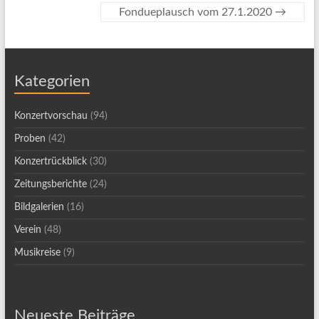
Fondueplausch vom 27.1.2020
→
Kategorien
Konzertvorschau
(94)
Proben
(42)
Konzertrückblick
(30)
Zeitungsberichte
(24)
Bildgalerien
(16)
Verein
(48)
Musikreise
(9)
Neueste Beiträge