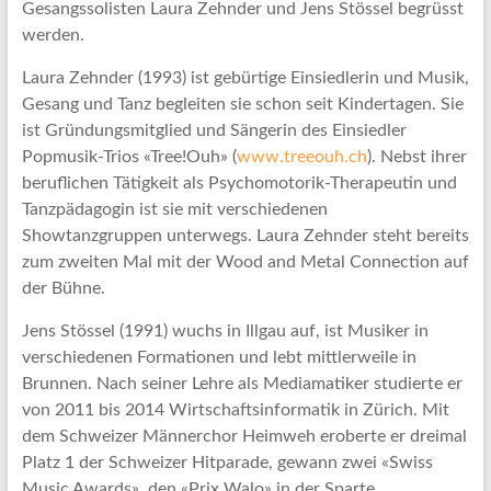
Gesangssolisten Laura Zehnder und Jens Stössel begrüsst
werden.
Laura Zehnder (1993) ist gebürtige Einsiedlerin und Musik,
Gesang und Tanz begleiten sie schon seit Kindertagen. Sie
ist Gründungsmitglied und Sängerin des Einsiedler
Popmusik-Trios «Tree!Ouh» (
www.treeouh.ch
). Nebst ihrer
beruflichen Tätigkeit als Psychomotorik-Therapeutin und
Tanzpädagogin ist sie mit verschiedenen
Showtanzgruppen unterwegs. Laura Zehnder steht bereits
zum zweiten Mal mit der Wood and Metal Connection auf
der Bühne.
Jens Stössel (1991) wuchs in Illgau auf, ist Musiker in
verschiedenen Formationen und lebt mittlerweile in
Brunnen. Nach seiner Lehre als Mediamatiker studierte er
von 2011 bis 2014 Wirtschaftsinformatik in Zürich. Mit
dem Schweizer Männerchor Heimweh eroberte er dreimal
Platz 1 der Schweizer Hitparade, gewann zwei «Swiss
Music Awards», den «Prix Walo» in der Sparte