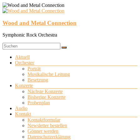
Zum
Inhalt
springen
Wood and Metal Connection
Symphonic Rock Orchestra
Menü
Aktuell
Orchester
Porträt
Musikalische Leitung
Besetzung
Konzerte
Nächste Konzerte
Bisherige Konzerte
Probenplan
Audio
Kontakt
Kontaktformular
Newsletter bestellen
Gönner werden
Datenschutzerklärung