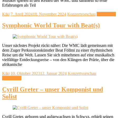
Musiker spielen in den Reihen der WMC und sammeln so erste
Erfahrungen als Teil
Kiki
7. April 2024
18. November 2024
Konzertvorschau
Weiterlesen
Symphonic World Tour with Beat(s)
Unser nächstes Projekt rückt näher: Die WMC lädt gemeinsam mit
dem Zuger Perkussionskünstler Beat Föllmi zu einer rhythmischen
Reise um die Welt. Lassen Sie sich mitnehmen auf eine musikalisch
vielfältige Entdeckungsreise – von den Klängen der Prärie, über die
afrikanische
Kiki
10. Oktober 2023
12. Januar 2024
Konzertvorschau
Weiterlesen
Cyrill Greter – unser Komponist und
Solist
Cyrill Greter, geboren und aufgewachsen in Schwyz, erhielt seinen