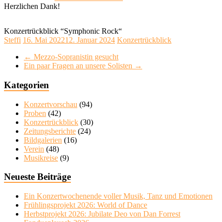
Herzlichen Dank!
Konzertrückblick “Symphonic Rock“
Steffi
16. Mai 2022
12. Januar 2024
Konzertrückblick
←
Mezzo-Sopranistin gesucht
Ein paar Fragen an unsere Solisten
→
Kategorien
Konzertvorschau
(94)
Proben
(42)
Konzertrückblick
(30)
Zeitungsberichte
(24)
Bildgalerien
(16)
Verein
(48)
Musikreise
(9)
Neueste Beiträge
Ein Konzertwochenende voller Musik, Tanz und Emotionen
Frühlingsprojekt 2026: World of Dance
Herbstprojekt 2026: Jubilate Deo von Dan Forrest