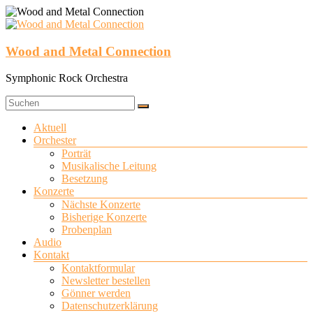
Zum
Inhalt
springen
Wood and Metal Connection
Symphonic Rock Orchestra
Menü
Aktuell
Orchester
Porträt
Musikalische Leitung
Besetzung
Konzerte
Nächste Konzerte
Bisherige Konzerte
Probenplan
Audio
Kontakt
Kontaktformular
Newsletter bestellen
Gönner werden
Datenschutzerklärung